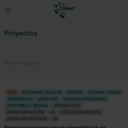
Saltar
al
contenido
Proyectos
Inicio
/
Proyectos
2025
ECONOMÍA CIRCULAR
ENERGÍA
ENERGÍA Y MABTE
INDUSTRIA 4.0
MOVILIDAD
MOVILIDAD INTELIGENTE
SOSTENIBLE Y SEGURA
AERONÁUTICA
AGROALIMENTACIÓN
+8
CÁLCULO SIMULACIÓN
DISEÑO DE PROCESOS
+6
Financiación basal para la consolidación de