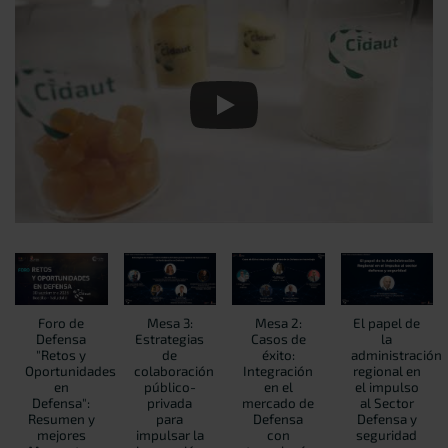
Foro de
Mesa 3:
Mesa 2:
El papel de
Defensa
Estrategias
Casos de
la
"Retos y
de
éxito:
administración
Oportunidades
colaboración
Integración
regional en
en
público-
en el
el impulso
Defensa":
privada
mercado de
al Sector
Resumen y
para
Defensa
Defensa y
mejores
impulsar la
con
seguridad