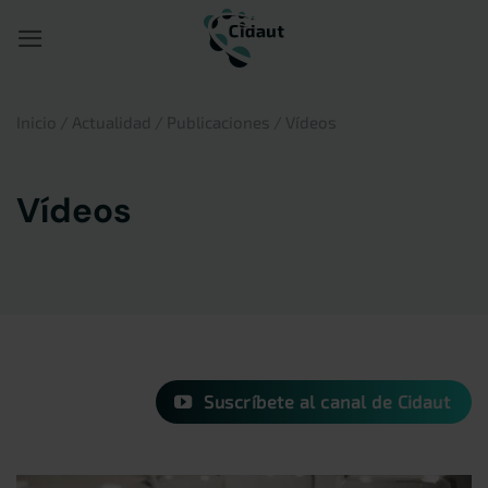
Saltar
al
contenido
Inicio
/
Actualidad
/
Publicaciones
/
Vídeos
Vídeos
Suscríbete al canal de Cidaut