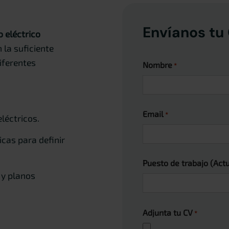
Envíanos tu
o eléctrico
 la suficiente
iferentes
Nombre
*
Email
*
eléctricos.
icas para definir
Puesto de trabajo (Actu
 y planos
Adjunta tu CV
*