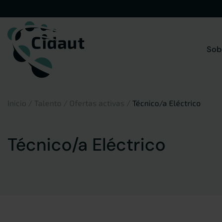
Saltar
al
contenido
Sob
Inicio
/
Talento
/
Ofertas activas
/
Técnico/a Eléctrico
Técnico/a Eléctrico