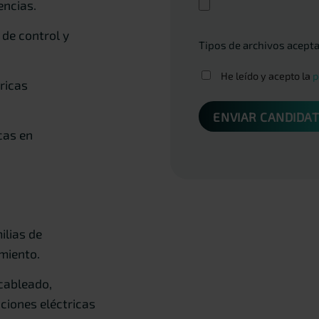
encias.
 de control y
Tipos de archivos acept
Consentimiento
He leído y acepto la
p
ricas
*
cas en
ilias de
imiento.
 cableado,
ciones eléctricas