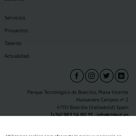
Servicios
Proyectos
Talento
Actualidad
Parque Tecnológico de Boecillo, Plaza Vicente
Aleixandre Campos nº 2
47151 Boecillo (Valladolid) Spain
[+34] 983 54 80 35
·
info@cidaut.es