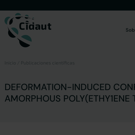
Saltar
al
contenido
Sob
Inicio
/
Publicaciones científicas
DEFORMATION-INDUCED CONF
AMORPHOUS POLY(ETHY1ENE 