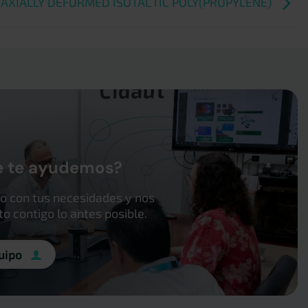
IAXIALLY DEFORMED ISOTACTIC POLY(PROPYLENE)
e te ayudemos?
o con tus necesidades y nos
 contigo lo antes posible.
uipo