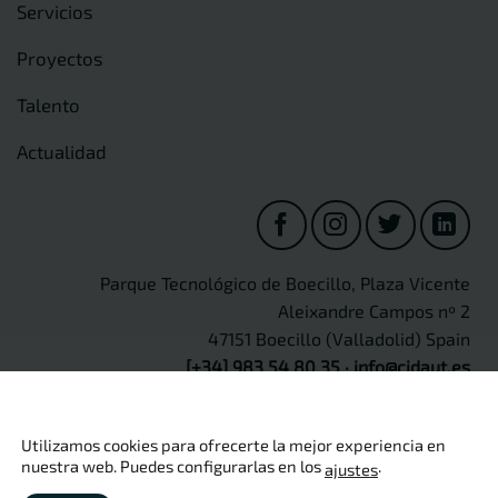
Servicios
Proyectos
Talento
Actualidad
Parque Tecnológico de Boecillo, Plaza Vicente
Aleixandre Campos nº 2
47151 Boecillo (Valladolid) Spain
[+34] 983 54 80 35
·
info@cidaut.es
Utilizamos cookies para ofrecerte la mejor experiencia en
nuestra web. Puedes configurarlas en los
.
ajustes
Copyright 2026 ©
CIDAUT