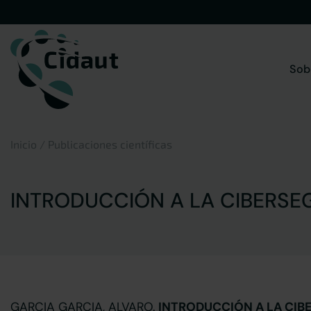
Saltar
al
contenido
Sob
Inicio
/
Publicaciones científicas
INTRODUCCIÓN A LA CIBERSE
GARCIA GARCIA, ALVARO.
INTRODUCCIÓN A LA CIB