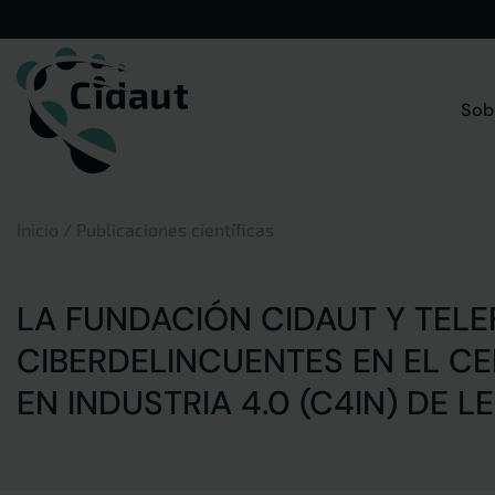
Saltar
al
contenido
Sob
Inicio
/
Publicaciones científicas
LA FUNDACIÓN CIDAUT Y TEL
CIBERDELINCUENTES EN EL C
EN INDUSTRIA 4.0 (C4IN) DE L