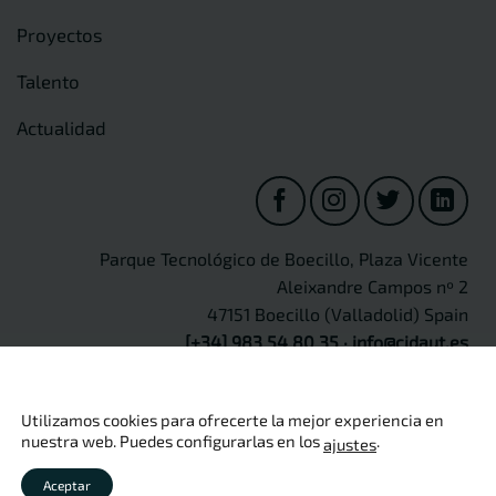
Proyectos
Talento
Actualidad
Parque Tecnológico de Boecillo, Plaza Vicente
Aleixandre Campos nº 2
47151 Boecillo (Valladolid) Spain
[+34] 983 54 80 35
·
info@cidaut.es
Utilizamos cookies para ofrecerte la mejor experiencia en
nuestra web. Puedes configurarlas en los
.
ajustes
Copyright 2026 ©
CIDAUT
Aviso legal
·
Política de privacidad
·
Política de cookies
·
Política
Aceptar