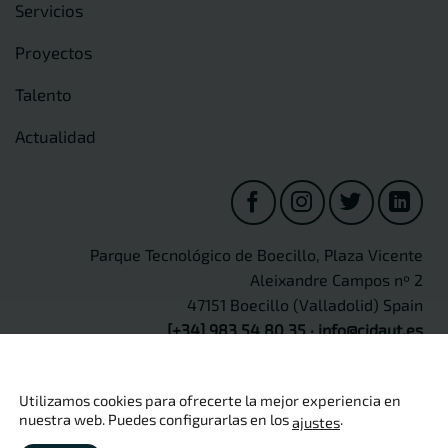
Servicios
Proyectos
Talento
Actualidad
Parque Tecnológico de Boecillo, Plaza Vicente
Aleixandre Campos nº 2
47151 Boecillo (Valladolid) Spain
[+34] 983 54 80 35
·
info@cidaut.es
Utilizamos cookies para ofrecerte la mejor experiencia en
nuestra web. Puedes configurarlas en los
.
ajustes
Copyright 2026 ©
CIDAUT