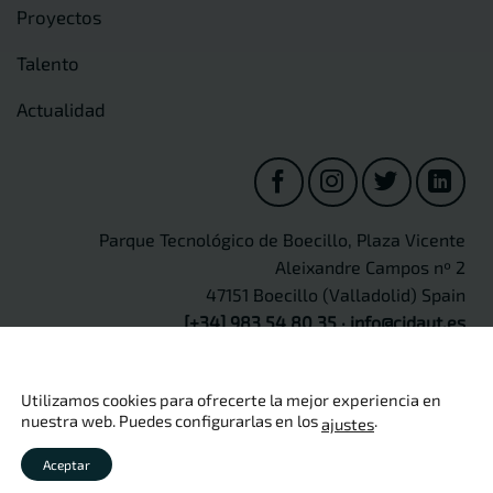
Proyectos
Talento
Actualidad
Parque Tecnológico de Boecillo, Plaza Vicente
Aleixandre Campos nº 2
47151 Boecillo (Valladolid) Spain
[+34] 983 54 80 35
·
info@cidaut.es
Utilizamos cookies para ofrecerte la mejor experiencia en
nuestra web. Puedes configurarlas en los
.
ajustes
Copyright 2026 ©
CIDAUT
Aviso legal
·
Política de privacidad
·
Política de cookies
·
Política
Aceptar
de calidad
·
Seguridad de información
·
Protección de Datos