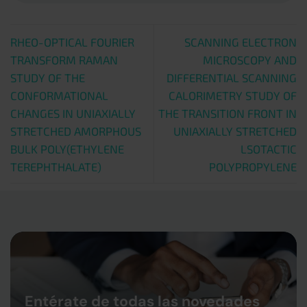
RHEO-OPTICAL FOURIER
SCANNING ELECTRON
TRANSFORM RAMAN
MICROSCOPY AND
STUDY OF THE
DIFFERENTIAL SCANNING
CONFORMATIONAL
CALORIMETRY STUDY OF
CHANGES IN UNIAXIALLY
THE TRANSITION FRONT IN
STRETCHED AMORPHOUS
UNIAXIALLY STRETCHED
BULK POLY(ETHYLENE
LSOTACTIC
TEREPHTHALATE)
POLYPROPYLENE
Entérate de todas las novedades