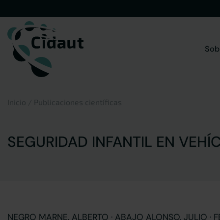
Saltar
al
contenido
Sob
Inicio
/
Publicaciones científicas
SEGURIDAD INFANTIL EN VEHÍ
NEGRO MARNE, ALBERTO · ABAJO ALONSO, JULIO · F