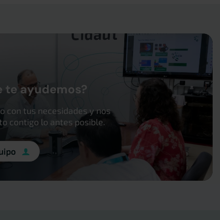
e te ayudemos?
o con tus necesidades y nos
 contigo lo antes posible.
uipo