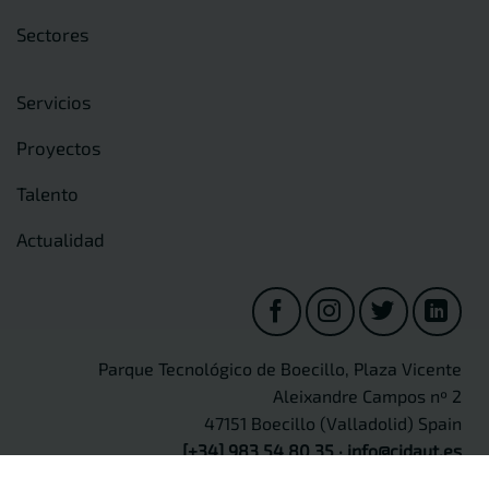
Sectores
Servicios
Proyectos
Talento
Actualidad
Parque Tecnológico de Boecillo, Plaza Vicente
Aleixandre Campos nº 2
47151 Boecillo (Valladolid) Spain
[+34] 983 54 80 35
·
info@cidaut.es