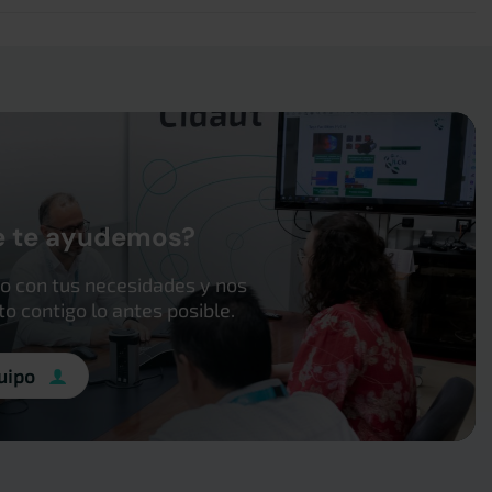
e te ayudemos?
o con tus necesidades y nos
 contigo lo antes posible.
uipo