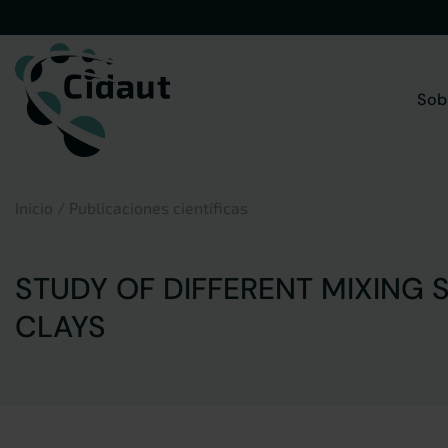
Saltar
al
contenido
Sob
Inicio
/
Publicaciones científicas
STUDY OF DIFFERENT MIXING
CLAYS