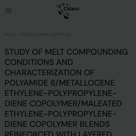
Saltar
al
contenido
Inicio
/
Publicaciones científicas
STUDY OF MELT COMPOUNDING
CONDITIONS AND
CHARACTERIZATION OF
POLYAMIDE 6/METALLOCENE
ETHYLENE-POLYPROPYLENE-
DIENE COPOLYMER/MALEATED
ETHYLENE-POLYPROPYLENE-
DIENE COPOLYMER BLENDS
REINFORCED WITH LAYERED