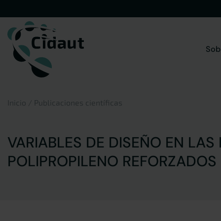
Saltar
al
contenido
Sob
Inicio
/
Publicaciones científicas
VARIABLES DE DISEÑO EN LA
POLIPROPILENO REFORZADOS 