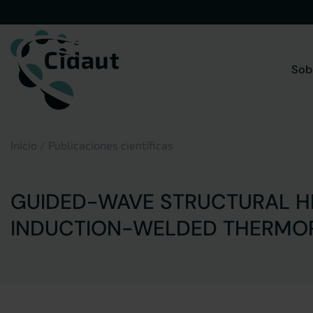
Saltar
al
contenido
Sob
Inicio
/
Publicaciones científicas
GUIDED-WAVE STRUCTURAL H
INDUCTION-WELDED THERMOP