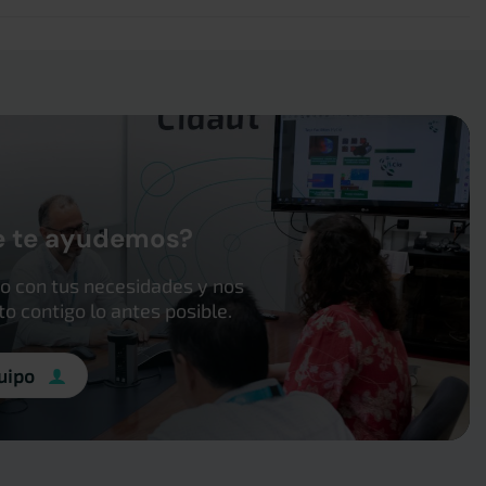
e te ayudemos?
o con tus necesidades y nos
 contigo lo antes posible.
uipo