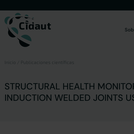
Saltar
al
contenido
Sob
Inicio
/
Publicaciones científicas
STRUCTURAL HEALTH MONITOR
INDUCTION WELDED JOINTS U