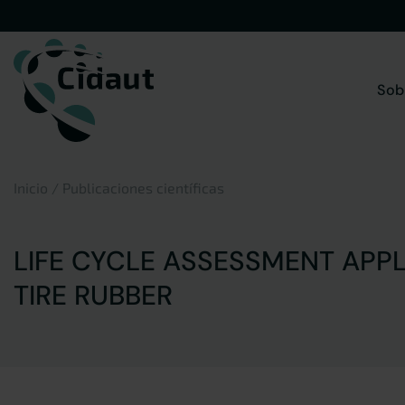
Saltar
al
contenido
Sob
Inicio
/
Publicaciones científicas
LIFE CYCLE ASSESSMENT APP
TIRE RUBBER