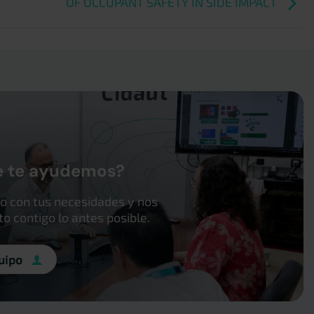
OF OCCUPANT SAFETY IN SIDE IMPACT
e te ayudemos?
o con tus necesidades y nos
 contigo lo antes posible.
uipo