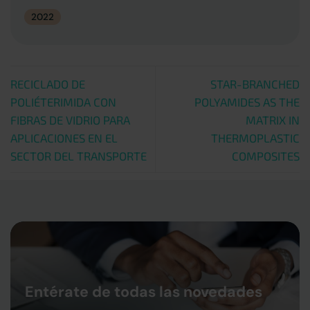
2022
RECICLADO DE
STAR-BRANCHED
POLIÉTERIMIDA CON
POLYAMIDES AS THE
FIBRAS DE VIDRIO PARA
MATRIX IN
APLICACIONES EN EL
THERMOPLASTIC
SECTOR DEL TRANSPORTE
COMPOSITES
Entérate de todas las novedades