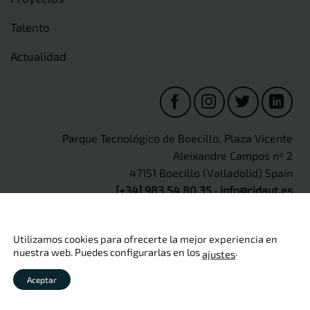
Talento
Actualidad
Parque Tecnológico de Boecillo, Plaza Vicente
Aleixandre Campos nº 2
47151 Boecillo (Valladolid) Spain
[+34] 983 54 80 35
·
info@cidaut.es
Utilizamos cookies para ofrecerte la mejor experiencia en
nuestra web. Puedes configurarlas en los
.
ajustes
Copyright 2026 ©
CIDAUT
Aviso legal
·
Política de privacidad
·
Política de cookies
·
Política
Aceptar
de calidad
·
Seguridad de información
·
Protección de Datos
Personales
·
Canal Ético