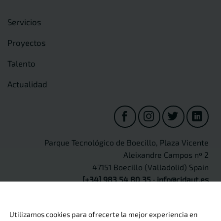
Servicios
Proyectos
Talento
Actualidad
Parque Tecnológico de Boecillo, Plaza Vicente
Aleixandre Campos nº 2
47151 Boecillo (Valladolid) Spain
[+34] 983 54 80 35
·
info@cidaut.es
Utilizamos cookies para ofrecerte la mejor experiencia en