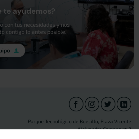
e te ayudemos?
o con tus necesidades y nos
 contigo lo antes posible.
uipo
Parque Tecnológico de Boecillo, Plaza Vicente
Aleixandre Campos nº 2
47151 Boecillo (Valladolid) Spain