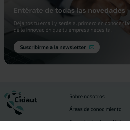
Entérate de todas las novedades
Déjanos tu email y serás el primero en conocer la
de la innovación que tu empresa necesita.
Suscribirme a la newsletter
Sobre nosotros
Áreas de conocimiento
Capacidades tecnológicas