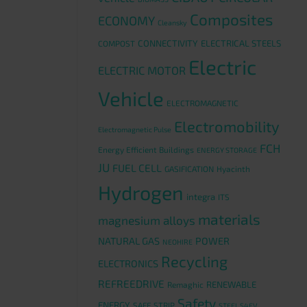
Composites
ECONOMY
Cleansky
CONNECTIVITY
ELECTRICAL STEELS
COMPOST
Electric
ELECTRIC MOTOR
Vehicle
ELECTROMAGNETIC
Electromobility
Electromagnetic Pulse
FCH
Energy Efficient Buildings
ENERGY STORAGE
JU
FUEL CELL
GASIFICATION
Hyacinth
Hydrogen
integra
ITS
materials
magnesium alloys
NATURAL GAS
POWER
NEOHIRE
Recycling
ELECTRONICS
REFREEDRIVE
RENEWABLE
Remaghic
Safety
ENERGY
SAFE STRIP
STEEL S4EV