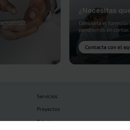
¿Necesitas qu
 actualidad
Completa el formulari
pondremos en contacto
Contacta con el eq
Servicios
Proyectos
Talento