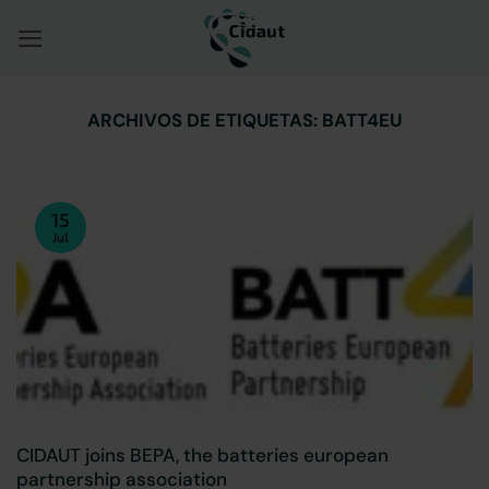
Saltar
al
contenido
ARCHIVOS DE ETIQUETAS:
BATT4EU
15
Jul
CIDAUT joins BEPA, the batteries european
partnership association