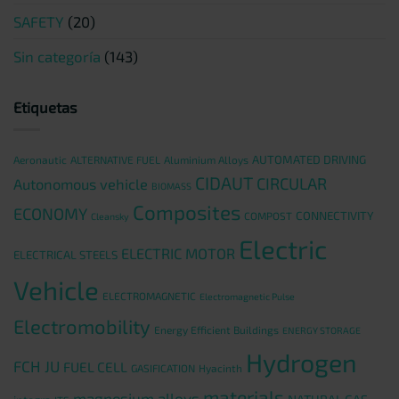
SAFETY
(20)
Sin categoría
(143)
Etiquetas
AUTOMATED DRIVING
Aeronautic
ALTERNATIVE FUEL
Aluminium Alloys
CIDAUT
CIRCULAR
Autonomous vehicle
BIOMASS
Composites
ECONOMY
CONNECTIVITY
COMPOST
Cleansky
Electric
ELECTRIC MOTOR
ELECTRICAL STEELS
Vehicle
ELECTROMAGNETIC
Electromagnetic Pulse
Electromobility
Energy Efficient Buildings
ENERGY STORAGE
Hydrogen
FCH JU
FUEL CELL
GASIFICATION
Hyacinth
materials
magnesium alloys