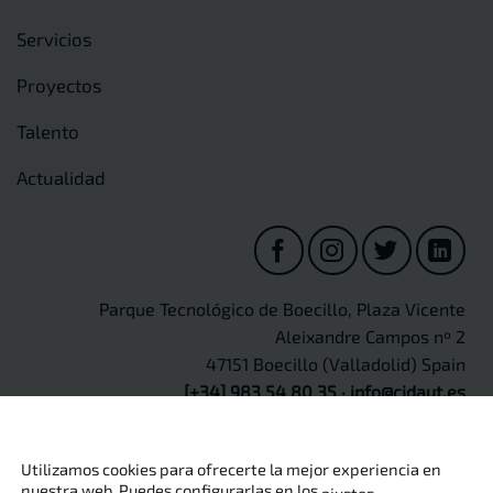
Servicios
Proyectos
Talento
Actualidad
Parque Tecnológico de Boecillo, Plaza Vicente
Aleixandre Campos nº 2
47151 Boecillo (Valladolid) Spain
[+34] 983 54 80 35
·
info@cidaut.es
Utilizamos cookies para ofrecerte la mejor experiencia en
nuestra web. Puedes configurarlas en los
.
ajustes