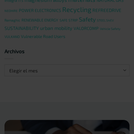
NATURAL GAS
integra
ITS
Recycling
REFREEDRIVE
POWER ELECTRONICS
NEOHIRE
Safety
RENEWABLE ENERGY
Remaghic
SAFE STRIP
STEEL S4EV
urban mobility
SUSTAINABILITY
VALORCOMP
Vehicle Safety
Vulnerable Road Users
VULKANO
Archivos
Archivos