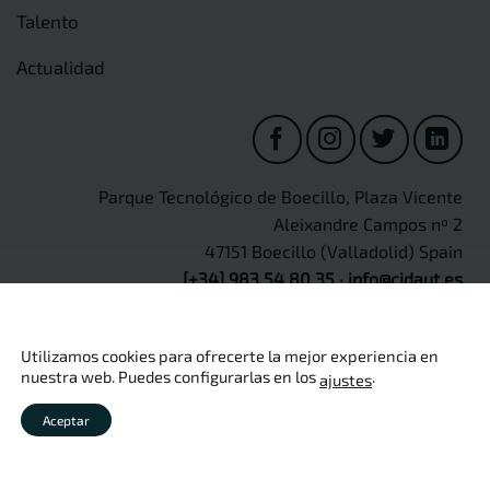
Talento
Actualidad
Parque Tecnológico de Boecillo, Plaza Vicente
Aleixandre Campos nº 2
47151 Boecillo (Valladolid) Spain
[+34] 983 54 80 35
·
info@cidaut.es
Utilizamos cookies para ofrecerte la mejor experiencia en
nuestra web. Puedes configurarlas en los
.
ajustes
Copyright 2026 ©
CIDAUT
Aviso legal
·
Política de privacidad
·
Política de cookies
·
Política
Aceptar
de calidad
·
Seguridad de información
·
Protección de Datos
Personales
·
Canal Ético