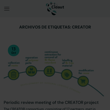
Saltar
al
contenido
ARCHIVOS DE ETIQUETAS:
CREATOR
13
Oct
Periodic review meeting of the CREATOR project
The CREATOR consortium, consisting of 17 partners, met in