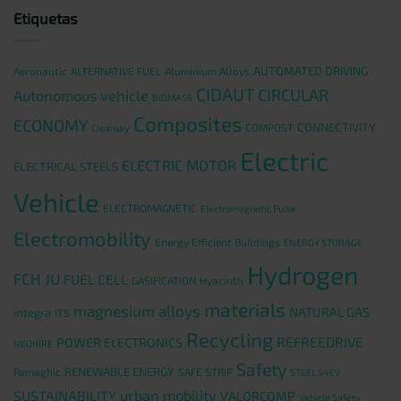
Etiquetas
AUTOMATED DRIVING
Aeronautic
ALTERNATIVE FUEL
Aluminium Alloys
CIDAUT
CIRCULAR
Autonomous vehicle
BIOMASS
Composites
ECONOMY
CONNECTIVITY
COMPOST
Cleansky
Electric
ELECTRIC MOTOR
ELECTRICAL STEELS
Vehicle
ELECTROMAGNETIC
Electromagnetic Pulse
Electromobility
Energy Efficient Buildings
ENERGY STORAGE
Hydrogen
FCH JU
FUEL CELL
GASIFICATION
Hyacinth
materials
magnesium alloys
NATURAL GAS
integra
ITS
Recycling
REFREEDRIVE
POWER ELECTRONICS
NEOHIRE
Safety
RENEWABLE ENERGY
Remaghic
SAFE STRIP
STEEL S4EV
urban mobility
SUSTAINABILITY
VALORCOMP
Vehicle Safety