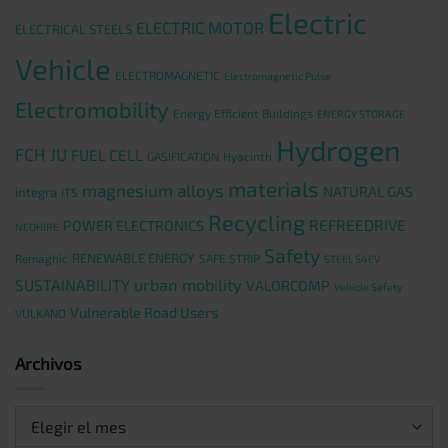
Electric
ELECTRIC MOTOR
ELECTRICAL STEELS
Vehicle
ELECTROMAGNETIC
Electromagnetic Pulse
Electromobility
Energy Efficient Buildings
ENERGY STORAGE
Hydrogen
FCH JU
FUEL CELL
GASIFICATION
Hyacinth
materials
magnesium alloys
NATURAL GAS
integra
ITS
Recycling
REFREEDRIVE
POWER ELECTRONICS
NEOHIRE
Safety
RENEWABLE ENERGY
Remaghic
SAFE STRIP
STEEL S4EV
urban mobility
SUSTAINABILITY
VALORCOMP
Vehicle Safety
Vulnerable Road Users
VULKANO
Archivos
Archivos