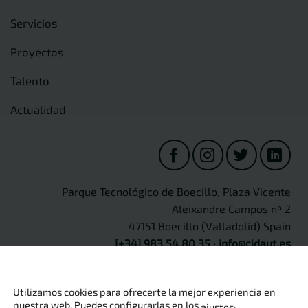
Servicios
Proyectos
Talento
Actualidad
Parque Tecnológico de Boecillo, Plaza Vicente
Aleixandre Campos nº 2
47151 Boecillo (Valladolid) Spain
[+34] 983 54 80 35
·
info@cidaut.es
Utilizamos cookies para ofrecerte la mejor experiencia en
nuestra web. Puedes configurarlas en los
.
ajustes