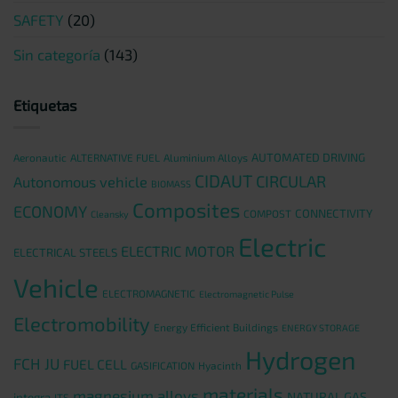
SAFETY
(20)
Sin categoría
(143)
Etiquetas
AUTOMATED DRIVING
Aeronautic
ALTERNATIVE FUEL
Aluminium Alloys
CIDAUT
CIRCULAR
Autonomous vehicle
BIOMASS
Composites
ECONOMY
CONNECTIVITY
COMPOST
Cleansky
Electric
ELECTRIC MOTOR
ELECTRICAL STEELS
Vehicle
ELECTROMAGNETIC
Electromagnetic Pulse
Electromobility
Energy Efficient Buildings
ENERGY STORAGE
Hydrogen
FCH JU
FUEL CELL
GASIFICATION
Hyacinth
materials
magnesium alloys
NATURAL GAS
integra
ITS