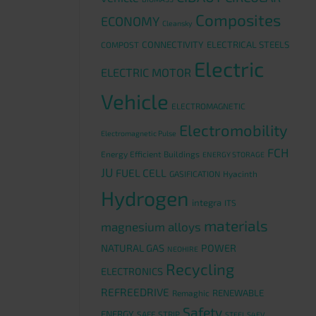
Composites
ECONOMY
Cleansky
CONNECTIVITY
ELECTRICAL STEELS
COMPOST
Electric
ELECTRIC MOTOR
Vehicle
ELECTROMAGNETIC
Electromobility
Electromagnetic Pulse
FCH
Energy Efficient Buildings
ENERGY STORAGE
JU
FUEL CELL
GASIFICATION
Hyacinth
Hydrogen
integra
ITS
materials
magnesium alloys
NATURAL GAS
POWER
NEOHIRE
Recycling
ELECTRONICS
REFREEDRIVE
RENEWABLE
Remaghic
Safety
ENERGY
SAFE STRIP
STEEL S4EV