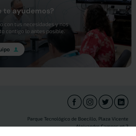
e te ayudemos?
o con tus necesidades y nos
 contigo lo antes posible.
uipo
Parque Tecnológico de Boecillo, Plaza Vicente
Aleixandre Campos nº 2
47151 Boecillo (Valladolid) Spain