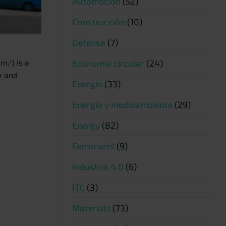
Automoción
(52)
Construcción
(10)
Defensa
(7)
Economía circular
(24)
m/) is a
e and
Energía
(33)
Energía y medioambiente
(29)
Energy
(82)
Ferrocarril
(9)
Industria 4.0
(6)
ITC
(3)
Materials
(73)