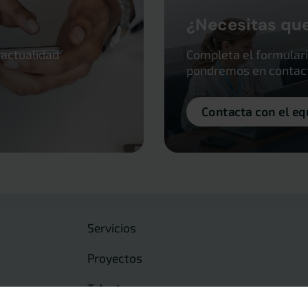
¿Necesitas qu
 actualidad
Completa el formulari
pondremos en contacto
Contacta con el eq
Servicios
Proyectos
Talento