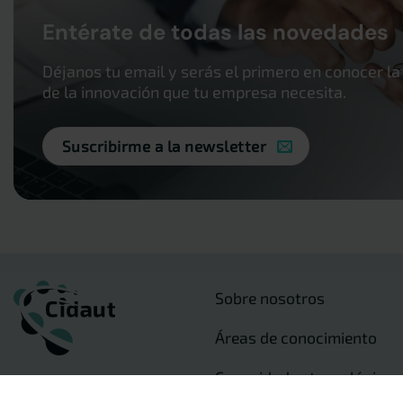
Entérate de todas las novedades
Déjanos tu email y serás el primero en conocer la
de la innovación que tu empresa necesita.
Suscribirme a la newsletter
Sobre nosotros
Áreas de conocimiento
Capacidades tecnológicas