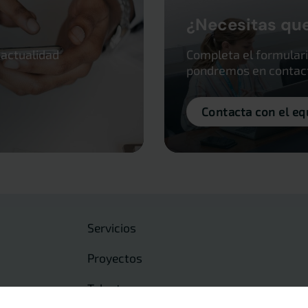
¿Necesitas qu
 actualidad
Completa el formulari
pondremos en contacto
Contacta con el eq
Servicios
Proyectos
Talento