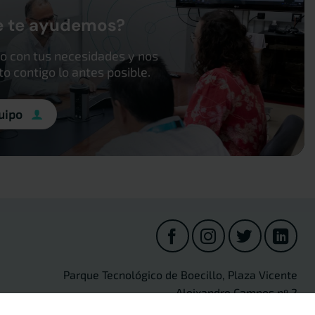
e te ayudemos?
o con tus necesidades y nos
 contigo lo antes posible.
uipo
Parque Tecnológico de Boecillo, Plaza Vicente
Aleixandre Campos nº 2
47151 Boecillo (Valladolid) Spain