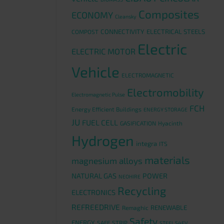
Composites
ECONOMY
Cleansky
CONNECTIVITY
ELECTRICAL STEELS
COMPOST
Electric
ELECTRIC MOTOR
Vehicle
ELECTROMAGNETIC
Electromobility
Electromagnetic Pulse
FCH
Energy Efficient Buildings
ENERGY STORAGE
JU
FUEL CELL
GASIFICATION
Hyacinth
Hydrogen
integra
ITS
materials
magnesium alloys
NATURAL GAS
POWER
NEOHIRE
Recycling
ELECTRONICS
REFREEDRIVE
RENEWABLE
Remaghic
Safety
ENERGY
SAFE STRIP
STEEL S4EV