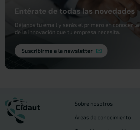
Entérate de todas las novedades
Déjanos tu email y serás el primero en conocer la
de la innovación que tu empresa necesita.
Suscribirme a la newsletter
Sobre nosotros
Áreas de conocimiento
Capacidades tecnológicas