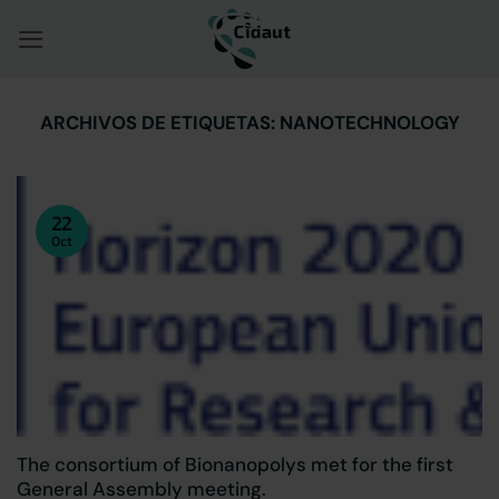
Saltar
al
contenido
ARCHIVOS DE ETIQUETAS:
NANOTECHNOLOGY
22
Oct
The consortium of Bionanopolys met for the first
General Assembly meeting.