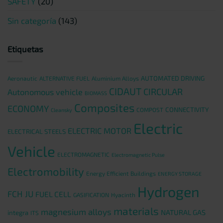
SAFETY
(20)
Sin categoría
(143)
Etiquetas
AUTOMATED DRIVING
Aeronautic
ALTERNATIVE FUEL
Aluminium Alloys
CIDAUT
CIRCULAR
Autonomous vehicle
BIOMASS
Composites
ECONOMY
CONNECTIVITY
COMPOST
Cleansky
Electric
ELECTRIC MOTOR
ELECTRICAL STEELS
Vehicle
ELECTROMAGNETIC
Electromagnetic Pulse
Electromobility
Energy Efficient Buildings
ENERGY STORAGE
Hydrogen
FCH JU
FUEL CELL
GASIFICATION
Hyacinth
materials
magnesium alloys
NATURAL GAS
integra
ITS