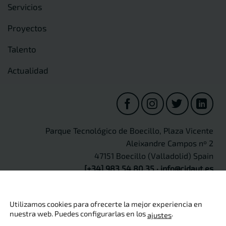
Servicios
Proyectos
Talento
Actualidad
Parque Tecnológico de Boecillo, Plaza Vicente
Aleixandre Campos nº 2
47151 Boecillo (Valladolid) Spain
[+34] 983 54 80 35
·
info@cidaut.es
Utilizamos cookies para ofrecerte la mejor experiencia en
nuestra web. Puedes configurarlas en los
.
ajustes
Copyright 2026 ©
CIDAUT