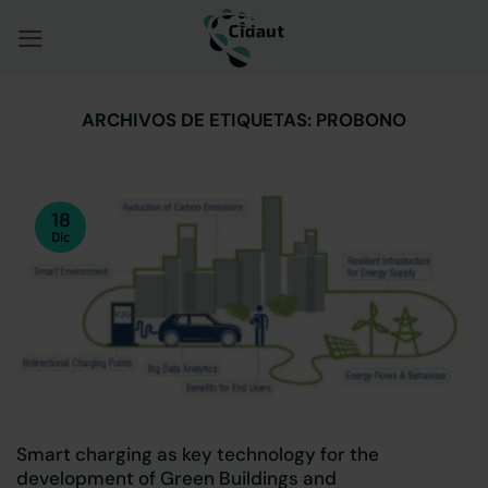
Saltar
al
contenido
ARCHIVOS DE ETIQUETAS:
PROBONO
18
Dic
Smart charging as key technology for the
development of Green Buildings and