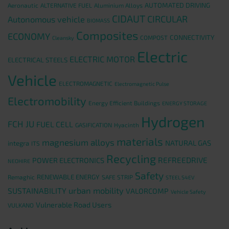
AUTOMATED DRIVING
Aeronautic
ALTERNATIVE FUEL
Aluminium Alloys
CIDAUT
CIRCULAR
Autonomous vehicle
BIOMASS
Composites
ECONOMY
CONNECTIVITY
COMPOST
Cleansky
Electric
ELECTRIC MOTOR
ELECTRICAL STEELS
Vehicle
ELECTROMAGNETIC
Electromagnetic Pulse
Electromobility
Energy Efficient Buildings
ENERGY STORAGE
Hydrogen
FCH JU
FUEL CELL
GASIFICATION
Hyacinth
materials
magnesium alloys
NATURAL GAS
integra
ITS
Recycling
REFREEDRIVE
POWER ELECTRONICS
NEOHIRE
Safety
RENEWABLE ENERGY
Remaghic
SAFE STRIP
STEEL S4EV
urban mobility
SUSTAINABILITY
VALORCOMP
Vehicle Safety
Vulnerable Road Users
VULKANO