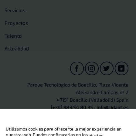
Servicios
Proyectos
Talento
Actualidad
Parque Tecnológico de Boecillo, Plaza Vicente
Aleixandre Campos nº 2
47151 Boecillo (Valladolid) Spain
[+34] 983 54 80 35
·
info@cidaut.es
Utilizamos cookies para ofrecerte la mejor experiencia en
nuestra web. Puedes configurarlas en los
.
ajustes