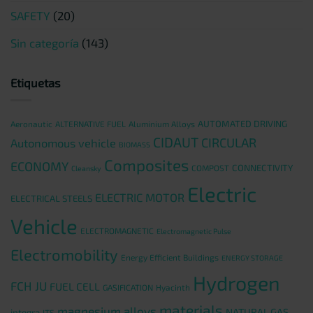
SAFETY
(20)
Sin categoría
(143)
Etiquetas
AUTOMATED DRIVING
Aeronautic
ALTERNATIVE FUEL
Aluminium Alloys
CIDAUT
CIRCULAR
Autonomous vehicle
BIOMASS
Composites
ECONOMY
CONNECTIVITY
COMPOST
Cleansky
Electric
ELECTRIC MOTOR
ELECTRICAL STEELS
Vehicle
ELECTROMAGNETIC
Electromagnetic Pulse
Electromobility
Energy Efficient Buildings
ENERGY STORAGE
Hydrogen
FCH JU
FUEL CELL
GASIFICATION
Hyacinth
materials
magnesium alloys
NATURAL GAS
integra
ITS