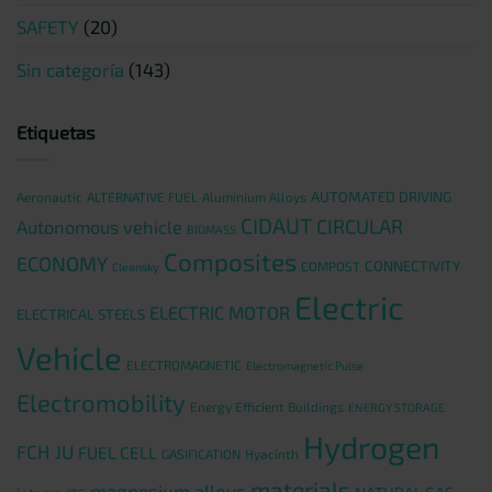
SAFETY
(20)
Sin categoría
(143)
Etiquetas
AUTOMATED DRIVING
Aeronautic
ALTERNATIVE FUEL
Aluminium Alloys
CIDAUT
CIRCULAR
Autonomous vehicle
BIOMASS
Composites
ECONOMY
CONNECTIVITY
COMPOST
Cleansky
Electric
ELECTRIC MOTOR
ELECTRICAL STEELS
Vehicle
ELECTROMAGNETIC
Electromagnetic Pulse
Electromobility
Energy Efficient Buildings
ENERGY STORAGE
Hydrogen
FCH JU
FUEL CELL
GASIFICATION
Hyacinth
materials
magnesium alloys