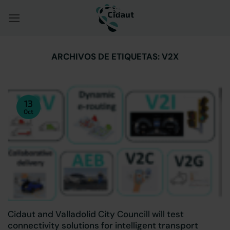
Saltar
al
contenido
ARCHIVOS DE ETIQUETAS:
V2X
13
Oct
Cidaut and Valladolid City Councill will test
connectivity solutions for intelligent transport