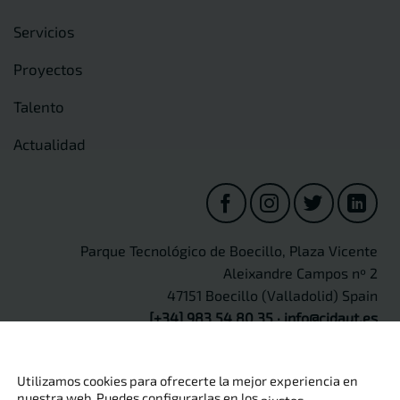
Servicios
Proyectos
Talento
Actualidad
Parque Tecnológico de Boecillo, Plaza Vicente
Aleixandre Campos nº 2
47151 Boecillo (Valladolid) Spain
[+34] 983 54 80 35
·
info@cidaut.es
Utilizamos cookies para ofrecerte la mejor experiencia en
nuestra web. Puedes configurarlas en los
.
ajustes