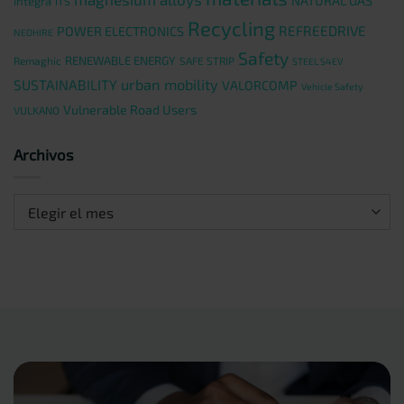
NATURAL GAS
integra
ITS
Recycling
REFREEDRIVE
POWER ELECTRONICS
NEOHIRE
Safety
RENEWABLE ENERGY
Remaghic
SAFE STRIP
STEEL S4EV
urban mobility
SUSTAINABILITY
VALORCOMP
Vehicle Safety
Vulnerable Road Users
VULKANO
Archivos
Archivos