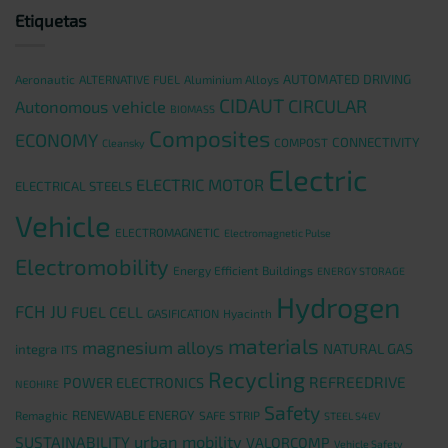
Etiquetas
AUTOMATED DRIVING
Aeronautic
ALTERNATIVE FUEL
Aluminium Alloys
CIDAUT
CIRCULAR
Autonomous vehicle
BIOMASS
Composites
ECONOMY
CONNECTIVITY
COMPOST
Cleansky
Electric
ELECTRIC MOTOR
ELECTRICAL STEELS
Vehicle
ELECTROMAGNETIC
Electromagnetic Pulse
Electromobility
Energy Efficient Buildings
ENERGY STORAGE
Hydrogen
FCH JU
FUEL CELL
GASIFICATION
Hyacinth
materials
magnesium alloys
NATURAL GAS
integra
ITS
Recycling
REFREEDRIVE
POWER ELECTRONICS
NEOHIRE
Safety
RENEWABLE ENERGY
Remaghic
SAFE STRIP
STEEL S4EV
urban mobility
SUSTAINABILITY
VALORCOMP
Vehicle Safety