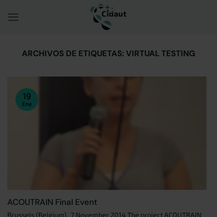
Saltar
al
contenido
ARCHIVOS DE ETIQUETAS:
VIRTUAL TESTING
19
Ene
ACOUTRAIN Final Event
Brussels (Belgium), 7 November 2014 The project ACOUTRAIN