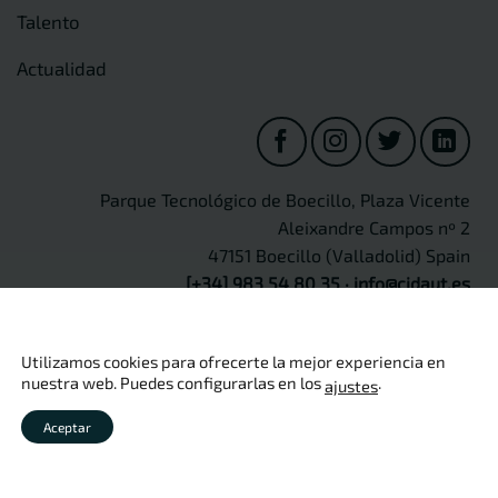
Talento
Actualidad
Parque Tecnológico de Boecillo, Plaza Vicente
Aleixandre Campos nº 2
47151 Boecillo (Valladolid) Spain
[+34] 983 54 80 35
·
info@cidaut.es
Utilizamos cookies para ofrecerte la mejor experiencia en
nuestra web. Puedes configurarlas en los
.
ajustes
Copyright 2026 ©
CIDAUT
Aviso legal
·
Política de privacidad
·
Política de cookies
·
Política
Aceptar
de calidad
·
Seguridad de información
·
Protección de Datos
Personales
·
Canal Ético