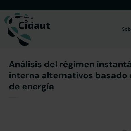
Saltar
al
contenido
Sob
Análisis del régimen instan
interna alternativos basado
de energía