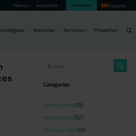
Contacto
Talento
Actualidad
Español
▼
cnológicas
Sectores
Servicios
Proyectos
n
ces
Categorías
Aeronáutico
(13)
Automoción
(52)
Construcción
(10)