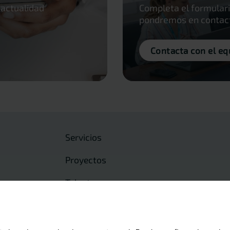
 actualidad
Completa el formulari
pondremos en contacto
Contacta con el eq
Servicios
Proyectos
Talento
Actualidad