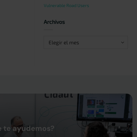
Vulnerable Road Users
Archivos
Archivos
e te ayudemos?