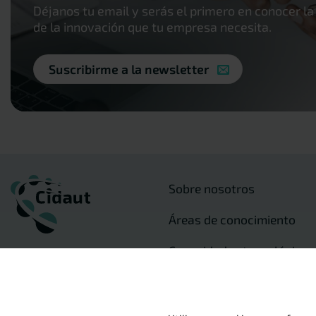
Déjanos tu email y serás el primero en conocer la
de la innovación que tu empresa necesita.
Suscribirme a la newsletter
Sobre nosotros
Áreas de conocimiento
Capacidades tecnológicas
Sectores