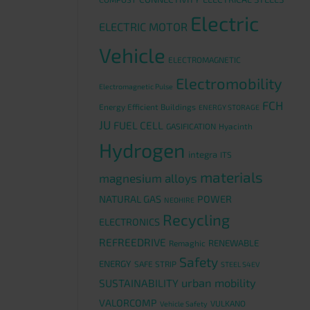
Electric
ELECTRIC MOTOR
Vehicle
ELECTROMAGNETIC
Electromobility
Electromagnetic Pulse
FCH
Energy Efficient Buildings
ENERGY STORAGE
JU
FUEL CELL
GASIFICATION
Hyacinth
Hydrogen
integra
ITS
materials
magnesium alloys
NATURAL GAS
POWER
NEOHIRE
Recycling
ELECTRONICS
REFREEDRIVE
RENEWABLE
Remaghic
Safety
ENERGY
SAFE STRIP
STEEL S4EV
urban mobility
SUSTAINABILITY
VALORCOMP
VULKANO
Vehicle Safety