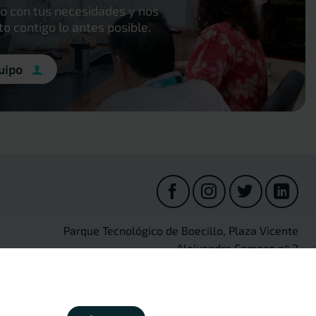
o con tus necesidades y nos
 contigo lo antes posible.
uipo
Parque Tecnológico de Boecillo, Plaza Vicente
Aleixandre Campos nº 2
47151 Boecillo (Valladolid) Spain
[+34] 983 54 80 35
·
info@cidaut.es