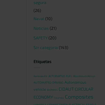
segura
(26)
Naval
(10)
Noticias
(21)
SAFETY
(20)
Sin categoría
(143)
Etiquetas
Aeronautic
ALTERNATIVE FUEL
Aluminium Alloys
Autonomous
AUTOMATED DRIVING
CIDAUT
CIRCULAR
vehicle
BIOMASS
Composites
ECONOMY
Cleansky
CONNECTIVITY
ELECTRICAL STEELS
COMPOST