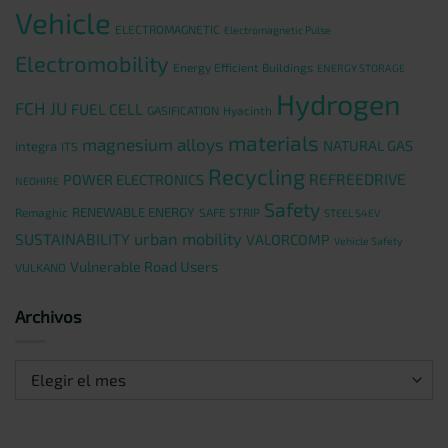
Vehicle
ELECTROMAGNETIC
Electromagnetic Pulse
Electromobility
Energy Efficient Buildings
ENERGY STORAGE
Hydrogen
FCH JU
FUEL CELL
GASIFICATION
Hyacinth
materials
magnesium alloys
NATURAL GAS
integra
ITS
Recycling
REFREEDRIVE
POWER ELECTRONICS
NEOHIRE
Safety
RENEWABLE ENERGY
Remaghic
SAFE STRIP
STEEL S4EV
urban mobility
SUSTAINABILITY
VALORCOMP
Vehicle Safety
Vulnerable Road Users
VULKANO
Archivos
Archivos