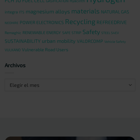
FUEL CELL
GASIFICATION
Hyacinth
materials
magnesium alloys
NATURAL GAS
integra
ITS
Recycling
REFREEDRIVE
POWER ELECTRONICS
NEOHIRE
Safety
RENEWABLE ENERGY
Remaghic
SAFE STRIP
STEEL S4EV
urban mobility
SUSTAINABILITY
VALORCOMP
Vehicle Safety
Vulnerable Road Users
VULKANO
Archivos
Archivos