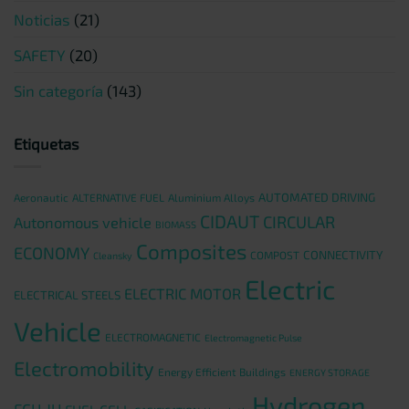
Noticias
(21)
SAFETY
(20)
Sin categoría
(143)
Etiquetas
AUTOMATED DRIVING
Aeronautic
ALTERNATIVE FUEL
Aluminium Alloys
CIDAUT
CIRCULAR
Autonomous vehicle
BIOMASS
Composites
ECONOMY
CONNECTIVITY
COMPOST
Cleansky
Electric
ELECTRIC MOTOR
ELECTRICAL STEELS
Vehicle
ELECTROMAGNETIC
Electromagnetic Pulse
Electromobility
Energy Efficient Buildings
ENERGY STORAGE
Hydrogen
FCH JU