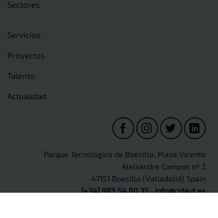
Sectores
Servicios
Proyectos
Talento
Actualidad
Parque Tecnológico de Boecillo, Plaza Vicente
Aleixandre Campos nº 2
47151 Boecillo (Valladolid) Spain
[+34] 983 54 80 35
·
info@cidaut.es