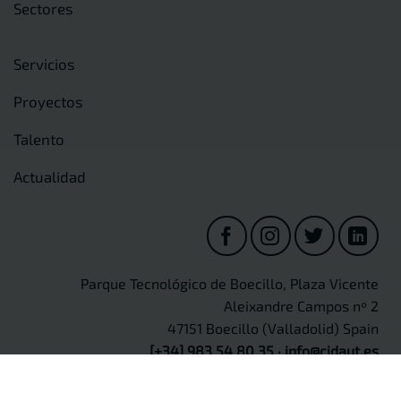
Sectores
Servicios
Proyectos
Talento
Actualidad
Parque Tecnológico de Boecillo, Plaza Vicente
Aleixandre Campos nº 2
47151 Boecillo (Valladolid) Spain
[+34] 983 54 80 35
·
info@cidaut.es