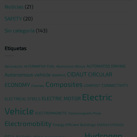
Noticias
(21)
SAFETY
(20)
Sin categoría
(143)
Etiquetas
AUTOMATED DRIVING
Aeronautic
ALTERNATIVE FUEL
Aluminium Alloys
CIDAUT
CIRCULAR
Autonomous vehicle
BIOMASS
Composites
ECONOMY
CONNECTIVITY
COMPOST
Cleansky
Electric
ELECTRIC MOTOR
ELECTRICAL STEELS
Vehicle
ELECTROMAGNETIC
Electromagnetic Pulse
Electromobility
Energy Efficient Buildings
ENERGY STORAGE
Hydrogen
FCH JU