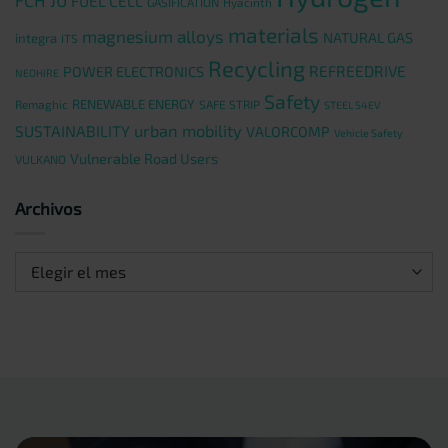
FUEL CELL
GASIFICATION
Hyacinth
materials
magnesium alloys
NATURAL GAS
integra
ITS
Recycling
REFREEDRIVE
POWER ELECTRONICS
NEOHIRE
Safety
RENEWABLE ENERGY
Remaghic
SAFE STRIP
STEEL S4EV
urban mobility
SUSTAINABILITY
VALORCOMP
Vehicle Safety
Vulnerable Road Users
VULKANO
Archivos
Archivos