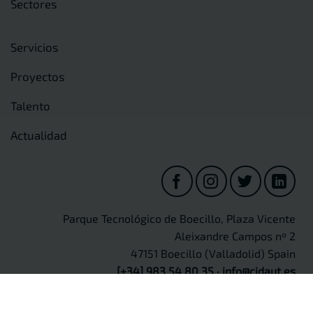
Sectores
Servicios
Proyectos
Talento
Actualidad
Parque Tecnológico de Boecillo, Plaza Vicente
Aleixandre Campos nº 2
47151 Boecillo (Valladolid) Spain
[+34] 983 54 80 35
·
info@cidaut.es