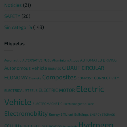
Noticias
(21)
SAFETY
(20)
Sin categoría
(143)
Etiquetas
AUTOMATED DRIVING
Aeronautic
ALTERNATIVE FUEL
Aluminium Alloys
CIDAUT
CIRCULAR
Autonomous vehicle
BIOMASS
Composites
ECONOMY
CONNECTIVITY
COMPOST
Cleansky
Electric
ELECTRIC MOTOR
ELECTRICAL STEELS
Vehicle
ELECTROMAGNETIC
Electromagnetic Pulse
Electromobility
Energy Efficient Buildings
ENERGY STORAGE
Hydrogen
FCH JU
FUEL CELL
GASIFICATION
Hyacinth