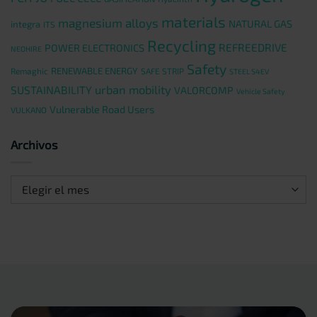
materials
magnesium alloys
NATURAL GAS
integra
ITS
Recycling
REFREEDRIVE
POWER ELECTRONICS
NEOHIRE
Safety
RENEWABLE ENERGY
Remaghic
SAFE STRIP
STEEL S4EV
urban mobility
SUSTAINABILITY
VALORCOMP
Vehicle Safety
Vulnerable Road Users
VULKANO
Archivos
Archivos