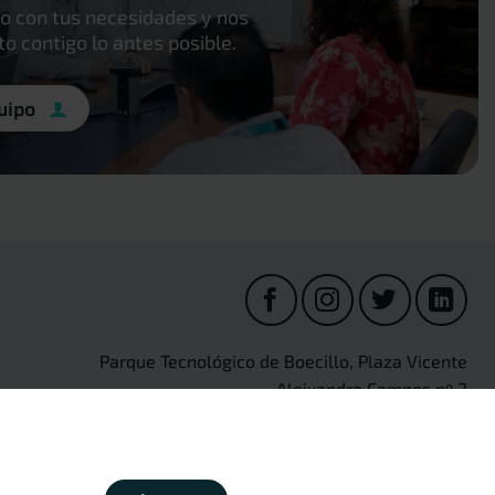
o con tus necesidades y nos
 contigo lo antes posible.
uipo
Parque Tecnológico de Boecillo, Plaza Vicente
Aleixandre Campos nº 2
47151 Boecillo (Valladolid) Spain
[+34] 983 54 80 35
·
info@cidaut.es