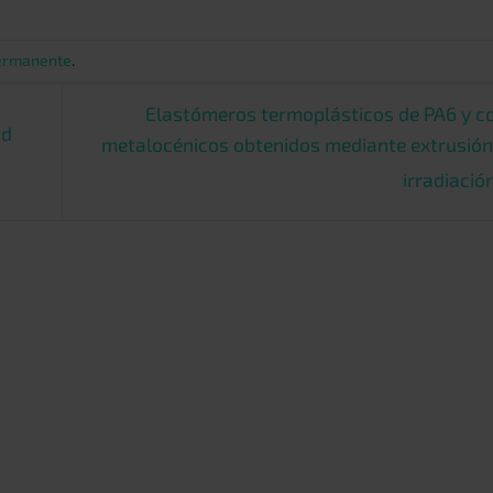
ermanente
.
Elastómeros termoplásticos de PA6 y c
ad
metalocénicos obtenidos mediante extrusión 
irradiació