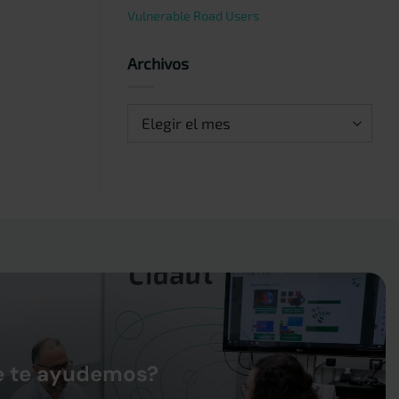
Vulnerable Road Users
Archivos
Archivos
e te ayudemos?