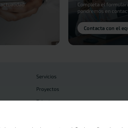
 actualidad
Completa el formulari
pondremos en contacto
Contacta con el eq
Servicios
Proyectos
Talento
Actualidad