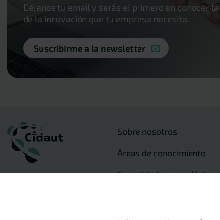
Déjanos tu email y serás el primero en conocer la
de la innovación que tu empresa necesita.
Suscribirme a la newsletter
Sobre nosotros
Áreas de conocimiento
Capacidades tecnológicas
Sectores