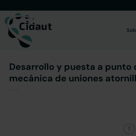
Saltar
al
contenido
Sob
Desarrollo y puesta a punto 
mecánica de uniones atornil