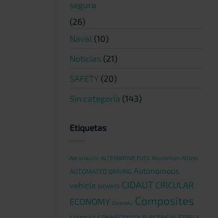
segura
(26)
Naval
(10)
Noticias
(21)
SAFETY
(20)
Sin categoría
(143)
Etiquetas
Aeronautic
ALTERNATIVE FUEL
Aluminium Alloys
Autonomous
AUTOMATED DRIVING
CIDAUT
CIRCULAR
vehicle
BIOMASS
Composites
ECONOMY
Cleansky
CONNECTIVITY
ELECTRICAL STEELS
COMPOST