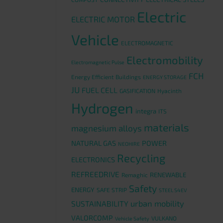
Electric
ELECTRIC MOTOR
Vehicle
ELECTROMAGNETIC
Electromobility
Electromagnetic Pulse
FCH
Energy Efficient Buildings
ENERGY STORAGE
JU
FUEL CELL
GASIFICATION
Hyacinth
Hydrogen
integra
ITS
materials
magnesium alloys
NATURAL GAS
POWER
NEOHIRE
Recycling
ELECTRONICS
REFREEDRIVE
RENEWABLE
Remaghic
Safety
ENERGY
SAFE STRIP
STEEL S4EV
urban mobility
SUSTAINABILITY
VALORCOMP
VULKANO
Vehicle Safety