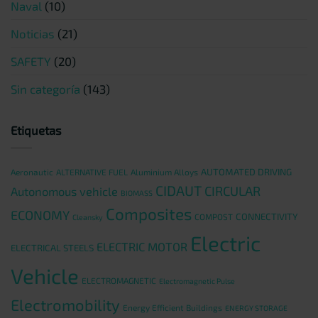
Naval
(10)
Noticias
(21)
SAFETY
(20)
Sin categoría
(143)
Etiquetas
AUTOMATED DRIVING
Aeronautic
ALTERNATIVE FUEL
Aluminium Alloys
CIDAUT
CIRCULAR
Autonomous vehicle
BIOMASS
Composites
ECONOMY
CONNECTIVITY
COMPOST
Cleansky
Electric
ELECTRIC MOTOR
ELECTRICAL STEELS
Vehicle
ELECTROMAGNETIC
Electromagnetic Pulse
Electromobility
Energy Efficient Buildings
ENERGY STORAGE