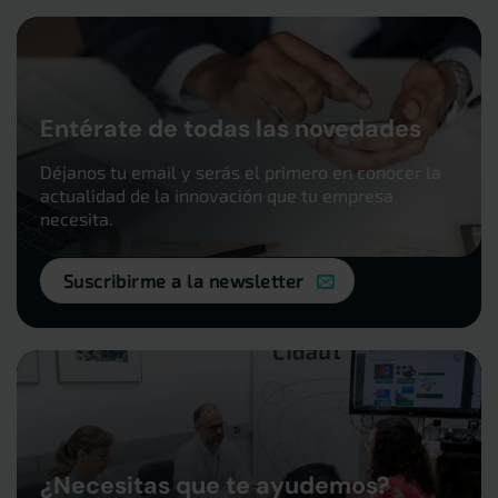
Entérate de todas las novedades
Déjanos tu email y serás el primero en conocer la
actualidad de la innovación que tu empresa
necesita.
Suscribirme a la newsletter
¿Necesitas que te ayudemos?