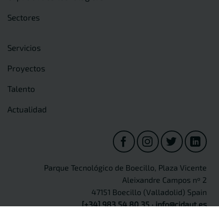
Sectores
Servicios
Proyectos
Talento
Actualidad
Parque Tecnológico de Boecillo, Plaza Vicente
Aleixandre Campos nº 2
47151 Boecillo (Valladolid) Spain
[+34] 983 54 80 35
·
info@cidaut.es