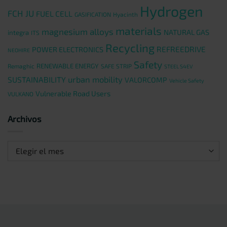
Hydrogen
FCH JU
FUEL CELL
GASIFICATION
Hyacinth
materials
magnesium alloys
NATURAL GAS
integra
ITS
Recycling
REFREEDRIVE
POWER ELECTRONICS
NEOHIRE
Safety
RENEWABLE ENERGY
Remaghic
SAFE STRIP
STEEL S4EV
urban mobility
SUSTAINABILITY
VALORCOMP
Vehicle Safety
Vulnerable Road Users
VULKANO
Archivos
Archivos