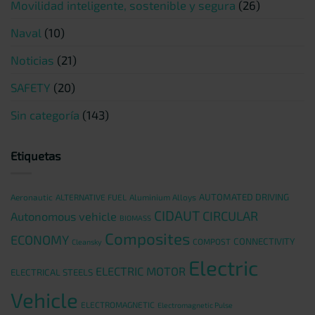
Movilidad inteligente, sostenible y segura
(26)
Naval
(10)
Noticias
(21)
SAFETY
(20)
Sin categoría
(143)
Etiquetas
AUTOMATED DRIVING
Aeronautic
ALTERNATIVE FUEL
Aluminium Alloys
CIDAUT
CIRCULAR
Autonomous vehicle
BIOMASS
Composites
ECONOMY
CONNECTIVITY
COMPOST
Cleansky
Electric
ELECTRIC MOTOR
ELECTRICAL STEELS
Vehicle
ELECTROMAGNETIC
Electromagnetic Pulse