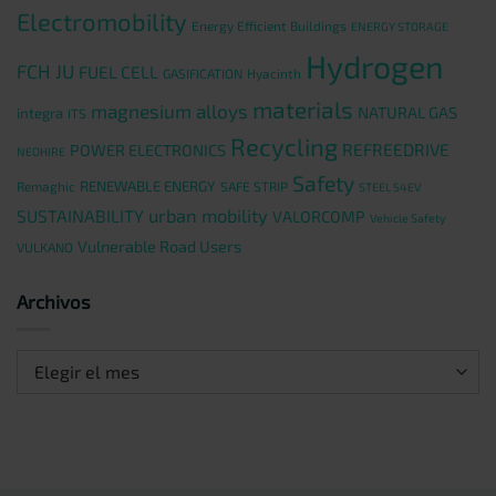
Electromobility
Energy Efficient Buildings
ENERGY STORAGE
Hydrogen
FCH JU
FUEL CELL
GASIFICATION
Hyacinth
materials
magnesium alloys
NATURAL GAS
integra
ITS
Recycling
REFREEDRIVE
POWER ELECTRONICS
NEOHIRE
Safety
RENEWABLE ENERGY
Remaghic
SAFE STRIP
STEEL S4EV
urban mobility
SUSTAINABILITY
VALORCOMP
Vehicle Safety
Vulnerable Road Users
VULKANO
Archivos
Archivos