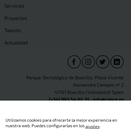
Servicios
Proyectos
Talento
Actualidad
Parque Tecnológico de Boecillo, Plaza Vicente
Aleixandre Campos nº 2
47151 Boecillo (Valladolid) Spain
[+34] 983 54 80 35
·
info@cidaut.es
Utilizamos cookies para ofrecerte la mejor experiencia en
nuestra web. Puedes configurarlas en los
.
ajustes
Copyright 2026 ©
CIDAUT