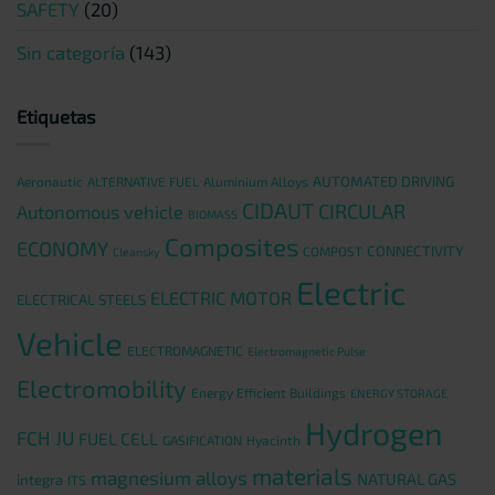
SAFETY
(20)
Sin categoría
(143)
Etiquetas
AUTOMATED DRIVING
Aeronautic
ALTERNATIVE FUEL
Aluminium Alloys
CIDAUT
CIRCULAR
Autonomous vehicle
BIOMASS
Composites
ECONOMY
CONNECTIVITY
COMPOST
Cleansky
Electric
ELECTRIC MOTOR
ELECTRICAL STEELS
Vehicle
ELECTROMAGNETIC
Electromagnetic Pulse
Electromobility
Energy Efficient Buildings
ENERGY STORAGE
Hydrogen
FCH JU
FUEL CELL
GASIFICATION
Hyacinth
materials
magnesium alloys
NATURAL GAS
integra
ITS