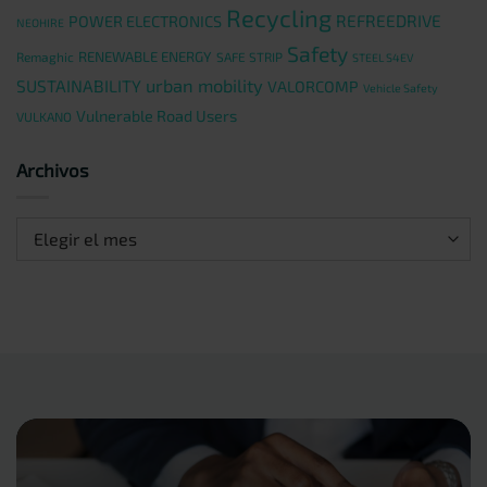
Recycling
REFREEDRIVE
POWER ELECTRONICS
NEOHIRE
Safety
RENEWABLE ENERGY
Remaghic
SAFE STRIP
STEEL S4EV
urban mobility
SUSTAINABILITY
VALORCOMP
Vehicle Safety
Vulnerable Road Users
VULKANO
Archivos
Archivos