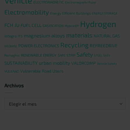
Vehicle
ELECTROMAGNETIC
Electromagnetic Pulse
Electromobility
Energy Efficient Buildings
ENERGY STORAGE
Hydrogen
FCH JU
FUEL CELL
GASIFICATION
Hyacinth
materials
magnesium alloys
NATURAL GAS
integra
ITS
Recycling
REFREEDRIVE
POWER ELECTRONICS
NEOHIRE
Safety
RENEWABLE ENERGY
Remaghic
SAFE STRIP
STEEL S4EV
urban mobility
SUSTAINABILITY
VALORCOMP
Vehicle Safety
Vulnerable Road Users
VULKANO
Archivos
Archivos