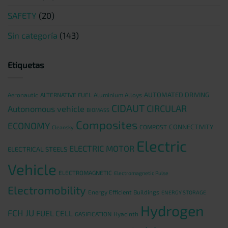
SAFETY
(20)
Sin categoría
(143)
Etiquetas
AUTOMATED DRIVING
Aeronautic
ALTERNATIVE FUEL
Aluminium Alloys
CIDAUT
CIRCULAR
Autonomous vehicle
BIOMASS
Composites
ECONOMY
CONNECTIVITY
COMPOST
Cleansky
Electric
ELECTRIC MOTOR
ELECTRICAL STEELS
Vehicle
ELECTROMAGNETIC
Electromagnetic Pulse
Electromobility
Energy Efficient Buildings
ENERGY STORAGE
Hydrogen
FCH JU
FUEL CELL
GASIFICATION
Hyacinth