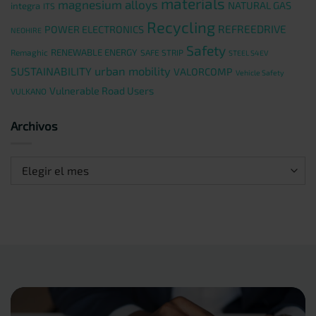
materials
magnesium alloys
NATURAL GAS
integra
ITS
Recycling
REFREEDRIVE
POWER ELECTRONICS
NEOHIRE
Safety
RENEWABLE ENERGY
Remaghic
SAFE STRIP
STEEL S4EV
urban mobility
SUSTAINABILITY
VALORCOMP
Vehicle Safety
Vulnerable Road Users
VULKANO
Archivos
Archivos