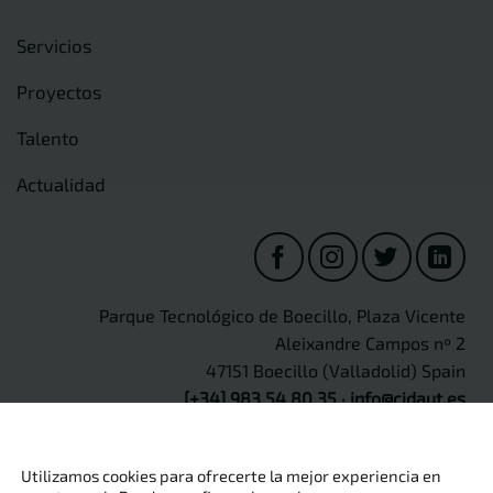
Servicios
Proyectos
Talento
Actualidad
Parque Tecnológico de Boecillo, Plaza Vicente
Aleixandre Campos nº 2
47151 Boecillo (Valladolid) Spain
[+34] 983 54 80 35
·
info@cidaut.es
Utilizamos cookies para ofrecerte la mejor experiencia en