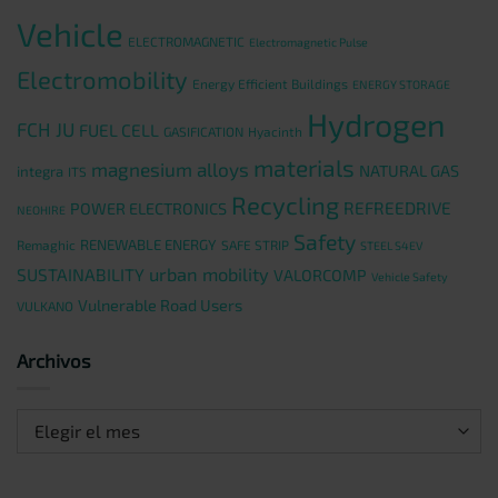
Vehicle
ELECTROMAGNETIC
Electromagnetic Pulse
Electromobility
Energy Efficient Buildings
ENERGY STORAGE
Hydrogen
FCH JU
FUEL CELL
GASIFICATION
Hyacinth
materials
magnesium alloys
NATURAL GAS
integra
ITS
Recycling
REFREEDRIVE
POWER ELECTRONICS
NEOHIRE
Safety
RENEWABLE ENERGY
Remaghic
SAFE STRIP
STEEL S4EV
urban mobility
SUSTAINABILITY
VALORCOMP
Vehicle Safety
Vulnerable Road Users
VULKANO
Archivos
Archivos