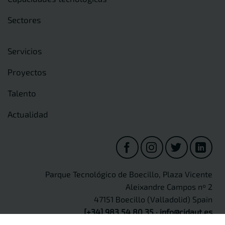
Sectores
Servicios
Proyectos
Talento
Actualidad
Parque Tecnológico de Boecillo, Plaza Vicente
Aleixandre Campos nº 2
47151 Boecillo (Valladolid) Spain
[+34] 983 54 80 35
·
info@cidaut.es