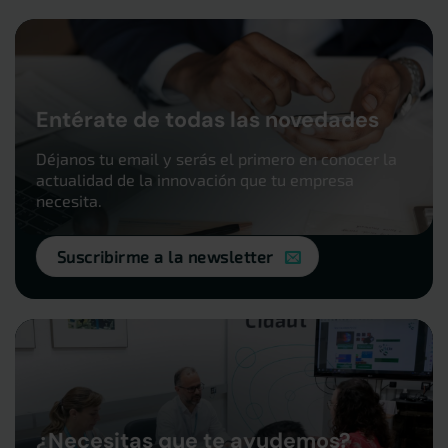
Entérate de todas las novedades
Déjanos tu email y serás el primero en conocer la
actualidad de la innovación que tu empresa
necesita.
Suscribirme a la newsletter
¿Necesitas que te ayudemos?