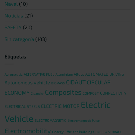
Naval
(10)
Noticias
(21)
SAFETY
(20)
Sin categoría
(143)
Etiquetas
AUTOMATED DRIVING
Aeronautic
ALTERNATIVE FUEL
Aluminium Alloys
CIDAUT
CIRCULAR
Autonomous vehicle
BIOMASS
Composites
ECONOMY
CONNECTIVITY
COMPOST
Cleansky
Electric
ELECTRIC MOTOR
ELECTRICAL STEELS
Vehicle
ELECTROMAGNETIC
Electromagnetic Pulse
Electromobility
Energy Efficient Buildings
ENERGY STORAGE