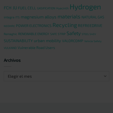
Hydrogen
FCH JU
FUEL CELL
GASIFICATION
Hyacinth
materials
magnesium alloys
NATURAL GAS
integra
ITS
Recycling
REFREEDRIVE
POWER ELECTRONICS
NEOHIRE
Safety
RENEWABLE ENERGY
Remaghic
SAFE STRIP
STEEL S4EV
urban mobility
SUSTAINABILITY
VALORCOMP
Vehicle Safety
Vulnerable Road Users
VULKANO
Archivos
Archivos